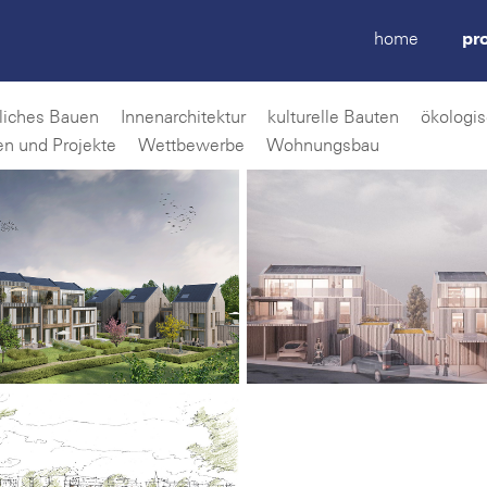
home
pr
liches Bauen
Innenarchitektur
kulturelle Bauten
ökologi
en und Projekte
Wettbewerbe
Wohnungsbau