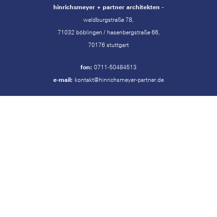
hinrichsmeyer + partner architekten -
waldburgstraße 78,
71032 böblingen / hasenbergstraße 66,
70176 stuttgart
fon:
0711-50484513
e-mail:
kontakt@hinrichsmeyer-partner.de