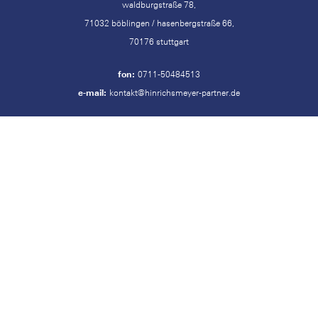
waldburgstraße 78,
71032 böblingen / hasenbergstraße 66,
70176 stuttgart
fon:
0711-50484513
e-mail:
kontakt@hinrichsmeyer-partner.de